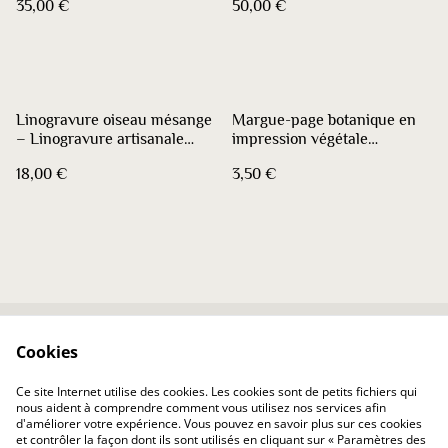
35,00 €
50,00 €
Linogravure oiseau mésange
Margue-page botanique en
– Linogravure artisanale
impression végétale
imprimée à la main à l’encre
minimaliste - Carotte
18,00 €
3,50 €
noire
sauvage
Cookies
Contactez-nous
Conditions
Politique de
Politique de cookies
Ce site Internet utilise des cookies. Les cookies sont de petits fichiers qui
confidentialité
nous aident à comprendre comment vous utilisez nos services afin
d'améliorer votre expérience. Vous pouvez en savoir plus sur ces cookies
et contrôler la façon dont ils sont utilisés en cliquant sur « Paramètres des