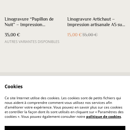
%
Linogravure “Papillon de
Linogravure Artichaut –
Nuit” – Impression
Impression artisanale A5 sur
artisanale A5 paysage en
papier bamboo
35,00 €
15,00 €
35,00 €
deux coloris
AUTRES VARIANTES DISPONIBLES
Cookies
Contactez-nous
Conditions
Politique de
Politique de cookies
Ce site Internet utilise des cookies. Les cookies sont de petits fichiers qui
confidentialité
nous aident à comprendre comment vous utilisez nos services afin
d'améliorer votre expérience. Vous pouvez en savoir plus sur ces cookies
et contrôler la façon dont ils sont utilisés en cliquant sur « Paramètres des
cookies ». Vous pouvez également consulter notre
politique de cookies
.