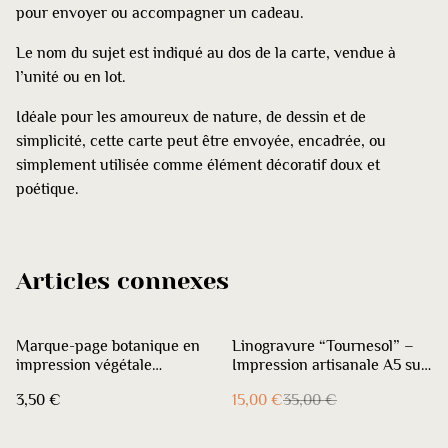
pour envoyer ou accompagner un cadeau.
Le nom du sujet est indiqué au dos de la carte, vendue à
l’unité ou en lot.
Idéale pour les amoureux de nature, de dessin et de
simplicité, cette carte peut être envoyée, encadrée, ou
simplement utilisée comme élément décoratif doux et
poétique.
Articles connexes
%
Marque-page botanique en
Linogravure “Tournesol” –
impression végétale
Impression artisanale A5 sur
minimaliste - Capillaire des
papier recyclé avec dorures
3,50 €
15,00 €
35,00 €
murailles