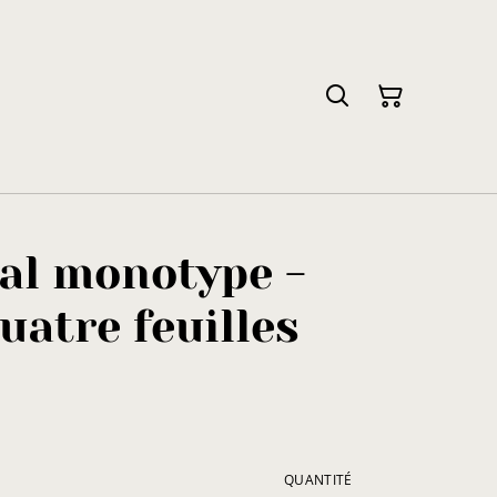
tal monotype -
quatre feuilles
QUANTITÉ