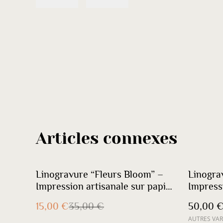
Articles connexes
%
Linogravure “Fleurs Bloom” –
Linogra
Impression artisanale sur papier
Impressi
texturé vieux rose
noire et
15,00 €
35,00 €
50,00 
FREE T
AUTRES VAR