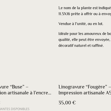
Le nom de la plante est indiqu
11.5X16 prête à offrir ou à envo
Vendue à l’unité, ou en lot.
Idéale pour les amoureux de b
qualité, elle peut être envoyé
décoratif naturel et raffiné.
vure “Buse” –
Linogravure “Fougère” 
on artisanale à l’encre
Impression artisanale A
 blanche sur papier
papier coton recyclé
€
35,00 €
REE
IANTES DISPONIBLES