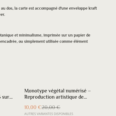
é au dos, la carte est accompagné d'une enveloppe kraft
yer.
otanique et minimalisme, imprimée sur un papier de
e, encadrée, ou simplement utilisée comme élément
%
–
Monotype végétal numérisé –
5 sur
Reproduction artistique de
plante originale
10,00 €
20,00 €
AUTRES VARIANTES DISPONIBLES