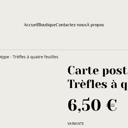
Accueil
Boutique
Contactez-nous
À propos
ype - Trèfles à quatre feuilles
Carte pos
Trèfles à 
6,50 €
VARIANTE