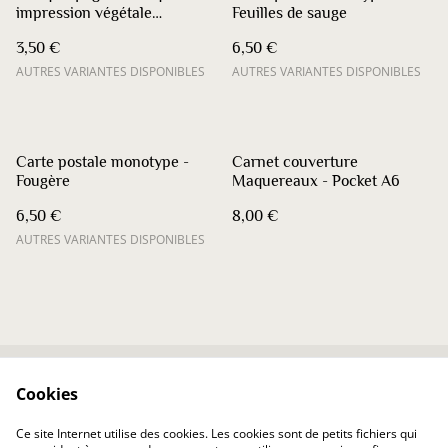
impression végétale
Feuilles de sauge
minimaliste - Achillée
3,50 €
6,50 €
millefeuille
AUTRES VARIANTES DISPONIBLES
AUTRES VARIANTES DISPONIBLES
Carte postale monotype -
Carnet couverture
Fougère
Maquereaux - Pocket A6
6,50 €
8,00 €
AUTRES VARIANTES DISPONIBLES
Cookies
Contactez-nous
Conditions
Politique de
Politique de cookies
Ce site Internet utilise des cookies. Les cookies sont de petits fichiers qui
confidentialité