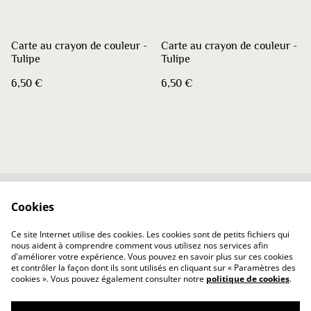
Carte au crayon de couleur -
Carte au crayon de couleur -
Tulipe
Tulipe
6,50 €
6,50 €
Cookies
Contactez-nous
Conditions
Politique de
Politique de cookies
Ce site Internet utilise des cookies. Les cookies sont de petits fichiers qui
confidentialité
nous aident à comprendre comment vous utilisez nos services afin
d'améliorer votre expérience. Vous pouvez en savoir plus sur ces cookies
et contrôler la façon dont ils sont utilisés en cliquant sur « Paramètres des
cookies ». Vous pouvez également consulter notre
politique de cookies
.