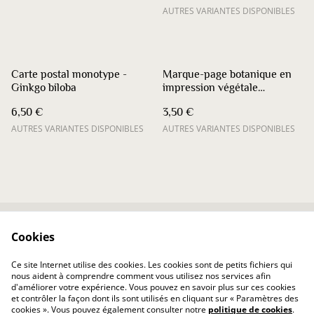
AUTRES VARIANTES DISPONIBLES
Carte postal monotype -
Marque-page botanique en
Ginkgo biloba
impression végétale
minimaliste - 3 trèfle a
6,50 €
3,50 €
quatre feuilles
AUTRES VARIANTES DISPONIBLES
AUTRES VARIANTES DISPONIBLES
Cookies
Contactez-nous
Conditions
Politique de
Politique de cookies
Ce site Internet utilise des cookies. Les cookies sont de petits fichiers qui
confidentialité
nous aident à comprendre comment vous utilisez nos services afin
d'améliorer votre expérience. Vous pouvez en savoir plus sur ces cookies
et contrôler la façon dont ils sont utilisés en cliquant sur « Paramètres des
cookies ». Vous pouvez également consulter notre
politique de cookies
.