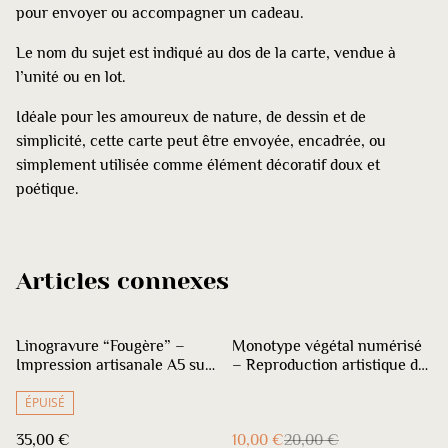
pour envoyer ou accompagner un cadeau.
Le nom du sujet est indiqué au dos de la carte, vendue à
l’unité ou en lot.
Idéale pour les amoureux de nature, de dessin et de
simplicité, cette carte peut être envoyée, encadrée, ou
simplement utilisée comme élément décoratif doux et
poétique.
Articles connexes
%
Linogravure “Fougère” –
Monotype végétal numérisé
Impression artisanale A5 sur
– Reproduction artistique de
papier coton recyclé
plante originale
ÉPUISÉ
35,00 €
10,00 €
20,00 €