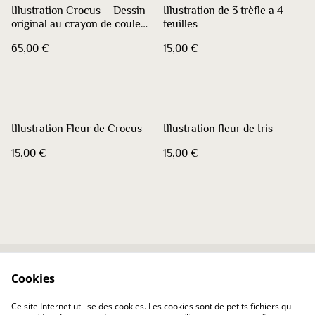
Illustration Crocus – Dessin
Illustration de 3 trèfle a 4
original au crayon de couleur
feuilles
(Format A5)
65,00 €
15,00 €
Illustration Fleur de Crocus
Illustration fleur de Iris
15,00 €
15,00 €
Cookies
Contactez-nous
Conditions
Politique de
Politique de cookies
Ce site Internet utilise des cookies. Les cookies sont de petits fichiers qui
confidentialité