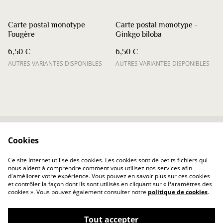
Carte postal monotype
Carte postal monotype -
Fougère
Ginkgo biloba
6,50 €
6,50 €
AUTRES VARIANTES DISPONIBLES
AUTRES VARIANTES DISPONIBLES
Cookies
Contactez-nous
Conditions
Politique de
Politique de cookies
Ce site Internet utilise des cookies. Les cookies sont de petits fichiers qui
confidentialité
nous aident à comprendre comment vous utilisez nos services afin
d'améliorer votre expérience. Vous pouvez en savoir plus sur ces cookies
et contrôler la façon dont ils sont utilisés en cliquant sur « Paramètres des
cookies ». Vous pouvez également consulter notre
politique de cookies
.
Tout accepter